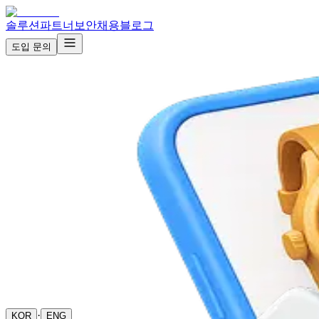
솔루션
파트너
보안
채용
블로그
도입 문의
AlphaLenz
Findle
금융 AX 솔루션
리스크/재보험 솔루션
AI 금융 분석 솔루션
금융 콘텐츠 솔루션
·
KOR
ENG