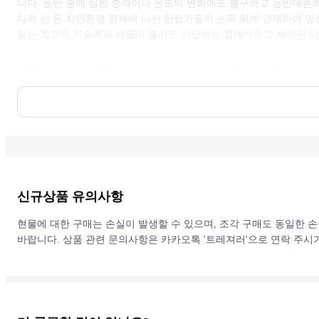
니다. 등반 중에 심한 충격이나 온도의 변화에도 불구하고 등반대원
다와 산 등 자연환경 정복에 나선 탐험가들의 손목 위에 건재하며 명
맞는 최고의 기술력과 세월이 흘러도 사랑받는 클래식하고 세련된 디
"롤렉스는 제품이 훌륭해야 하며 소비자가 착용했을 때 만족감이 커
상징한다."- 애리얼 애덤스 (럭셔리 시계 평론가)
"언제나 좀 더 나은 제품을 만들 뿐, 변화를 위해 변화하지 않는다."-
시대를 초월한 아이코닉 디자인 Submariner
롤렉스 서브마리너는 역사상 가장 상징적인 시계 중 하나입니다. 서브
신규상품
유의사항
렉스의 대표 시계이자 다이버 워치의 대명사인 '서브마리너'는 195
니다. 많은 시계 브랜드가 그 뒤를 따르고 영감을 얻었습니다. 서
현물에 대한 구매는 손실이 발생할 수 있으며, 조각 구매도 동일한 
렉스의 서브마리너를 최고점에 두고 소유하고 싶어할 것입니다. 롤렉
바랍니다. 상품 관련 문의사항은 카카오톡 '트레져러'으로 연락 주시
것은 서브마리너 디자인이 진정으로 시대를 초월하고 결코 유행을 타지 
롤렉스든 상관없이 모든 서브마리너 레퍼런스는 수집가들에게 사랑받