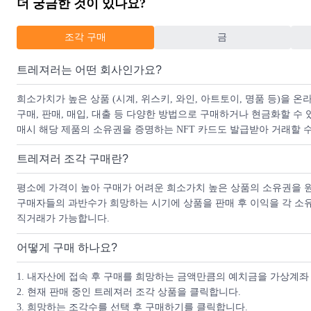
더 궁금한 것이 있나요?
다이버 워치는 수중에서의 생존에 큰 영향을 주는 도구이기 때문에, 
브마리너는 전반적인 기능을 향상시키기 위해 여러 특징들을 선보이며 미
조각 구매
금
처리된 다이얼은 어두운 환경에서 가시성을 높여 주기 때문에 다이버에
넓은 시침과 분침은 빠르고 정확한 가독성을 보장하여 수중에서 혼동
트레져러는 어떤 회사인가요?
본 시계의 핵심 기능은 한 방향 회전 베젤입니다. 60분 눈금이 새겨
희소가치가 높은 상품 (시계, 위스키, 와인, 아트토이, 명품 등)을
로 제작된 ‘세라크롬 베젤 디스크’는 긁힘이 거의 없고 자외선, 염소
구매, 판매, 매입, 대출 등 다양한 방법으로 구매하거나 현금화할 
브마리너의 오이스터 케이스는 내장된 정밀 무브먼트를 물, 먼지, 압
매시 해당 제품의 소유권을 증명하는 NFT 카드도 발급받아 거래할 
트레져러 조각 구매란?
평소에 가격이 높아 구매가 어려운 희소가치 높은 상품의 소유권을 원
구매자들의 과반수가 희망하는 시기에 상품을 판매 후 이익을 각 소
직거래가 가능합니다.
어떻게 구매 하나요?
1. 내자산에 접속 후 구매를 희망하는 금액만큼의 예치금을 가상계좌
2. 현재 판매 중인 트레져러 조각 상품을 클릭합니다.
3. 희망하는 조각수를 선택 후 구매하기를 클릭합니다.