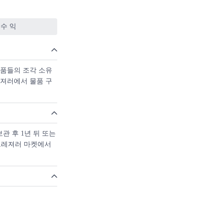
953년 이래, 서
romalight)
수 익
형, 원형, 사각형,
식에 강한 세라믹으
상품들의 조각 소유
 방수를 보장하는 서
레져러에서 물품 구
관 후 1년 뒤 또는
트레져러 마켓에서