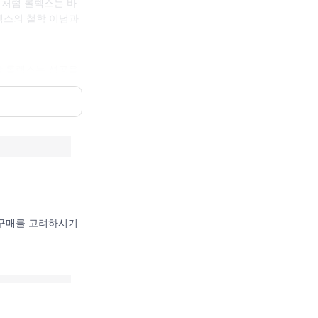
이처럼 롤렉스는 바
렉스의 철학 이념과
날 롤렉스는 성공을
 디자인입니다. 롤
으로 자리매김 했습
히 오리지널인 롤
 구매를 고려하시기
가 없습니다. 이
년 밖에 되지 않은