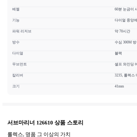
베젤
60분 눈금이
기능
다이얼 중앙에 
파워 리저브
약 70시간
방수
수심 300M 
다이얼
블랙
무브먼트
셀프 와인딩 
칼리버
3235, 롤렉
크기
41mm
서브마리너 126610
상품 스토리
롤렉스, 명품 그 이상의 가치