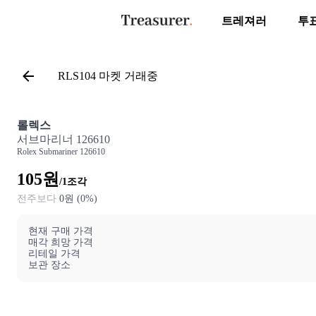
트레져러
투
RLS104 마켓 거래중
롤렉스
서브마리너 126610
Rolex
Submariner 126610
105
원
/1
조각
전주
보다
0
원 (
0
%)
현재 구매 가격
매각 희망 가격
리테일 가격
보관 장소