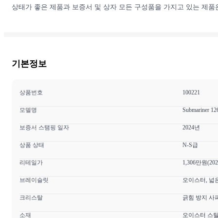
상태가 좋은 제품과 보증서 및 상자 모든 구성품을 가지고 있는 제
기본정보
상품번호
100221
모델명
Submariner 12
보증서 스탬핑 일자
2024년
상품 상태
N-S급
리테일가
1,306만원(20
브레이슬릿
오이스터, 넓은
크리스탈
긁힘 방지 사
소재
오이스터 스