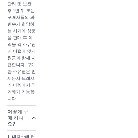
식 플랩백, 보
관리 및 보관
이백, 코코핸들
후 1년 뒤 또는
등.) 제외한 다
구매자들의 과
른 상품들을 시
반수가 희망하
즌백이라고 부
는 시기에 상품
르기도 합니다.
을 판매 후 이
익을 각 소유권
샤넬 시즌백
의 비율에 맞게
과 스테디백
원금과 함께 지
의 차이
급합니다. 구매
한 소유권은 언
디자인 : 시즌
제든지 트레져
백은 매 시즌마
러 마켓에서 직
다 다양한 디자
거래가 가능합
인이 출시되며,
니다.
그해의 트렌드
를 반영합니다.
어떻게 구
반면, 스테디백
매 하나
은 클래식한 디
요?
자인으로 오랫
동안 인기를 유
1. 내자산에 접