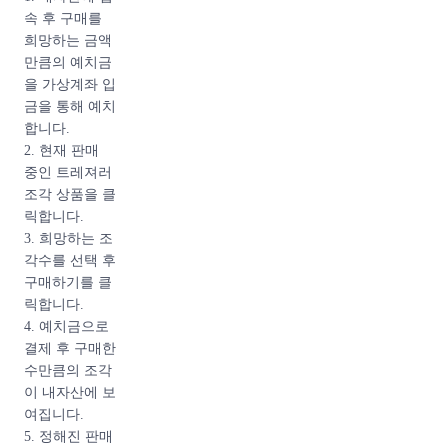
지하고 있습니
속 후 구매를
다.
희망하는 금액
만큼의 예치금
한정성 : 시즌
을 가상계좌 입
백은 한정판으
금을 통해 예치
로 제작되기 때
합니다.
문에 제품 수량
2. 현재 판매
이 제한적이지
중인 트레져러
만 그에 비해
조각 상품을 클
스테디백은 매
릭합니다.
시즌마다 생산
3. 희망하는 조
되기 때문에 수
각수를 선택 후
요에 따라 구매
구매하기를 클
할 수 있습니
릭합니다.
다.
4. 예치금으로
결제 후 구매한
수만큼의 조각
가격 : 시즌백
이 내자산에 보
은 한정판으로
여집니다.
제작되기 때문
5. 정해진 판매
에 가격이나 가