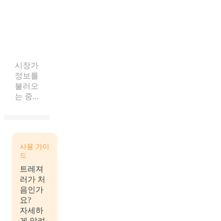
시장가
정보를
불러오
는 중...
사용 가이
드
트레져
러가 처
음인가
요?
자세하
게 알려