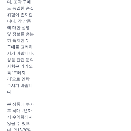
있습니다. 클래
며, 조각 구매
식 플랩백에 비
도 동일한 손실
교해서 작은 크
위험이 존재합
기이지만 내부
니다. 각 상품
에는 충분한 수
에 대한 설명
납 공간이 있어
및 정보를 충분
필수품을 보관
히 숙지한 뒤
하기에 편리합
구매를 고려하
니다.
시기 바랍니다.
상품 관련 문의
사항은 카카오
톡 '트레져
뉴미니 탑핸들
러'으로 연락
은 일반적으로
주시기 바랍니
시즌백에 속하
다.
는 제품 입니
다.
본 상품에 투자
후 최대 2년까
샤넬은 시즌마
지 수익화되지
다 새로운 컬렉
않을 수 있으
션을 선보입니
며, 연15-20%