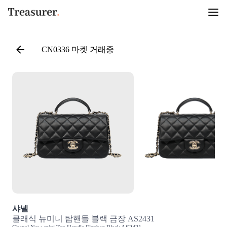
CN0336 마켓 거래중
샤넬
클래식 뉴미니 탑핸들 블랙 금장 AS2431