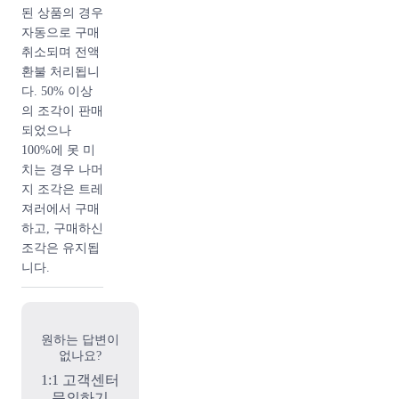
- 코코 샤넬은
된 상품의 경우
모자 디자인으
자동으로 구매
로 패션 경력을
취소되며 전액
시작했습니다.
환불 처리됩니
1913년 파리에
다. 50% 이상
서 첫 매장을
의 조각이 판매
연 후 큰 성공
되었으나
을 이루자 옷을
100%에 못 미
디자인 하기 시
치는 경우 나머
작했습니다. 가
지 조각은 트레
방으로 가장 유
져러에서 구매
명한 샤넬은 한
하고, 구매하신
참 뒤, 1955년
조각은 유지됩
에 처음으로 개
니다.
시가 되었습니
다.
원하는 답변이
- 1920년대에
없나요?
그녀는 ‘리틀
1:1 고객센터
블랙 드레
문의하기