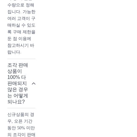
수량으로 정해
해 재미있는 내
집니다. 가능한
용
여러 고객이 구
매하실 수 있도
- 가브리엘 샤
록 구매 제한을
넬은 전 세계적
둔 점 이용에
으로 코코라는
참고하시기 바
이름으로 알려
랍니다.
져 있지만 이것
은 그녀의 원래
조각 판매
이름이 아닙니
상품이
다. 무대에서
100% 다
노래 하다가 객
판매되지
석에서 병사들
않은 경우
는 어떻게
이 붙혀준 별명
되나요?
“코코”로 샤넬
이란 브랜드를
신규상품의 경
널리 알렸습니
우, 오픈 기간
다.
동안 50% 미만
의 조각이 판매