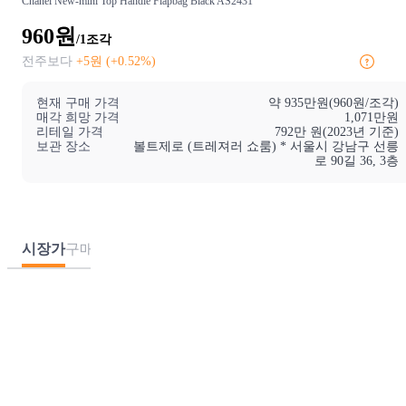
Chanel
New-mini Top Handle Flapbag Black AS2431
960
원
/1
조각
전주
보다
+5
원 (
+0.52
%)
현재 구매 가격
약 935만원(960원/조각)
매각 희망 가격
1,071만원
리테일 가격
792만 원(2023년 기준)
보관 장소
볼트제로 (트레져러 쇼룸) * 서울시 강남구 선릉
로 90길 36, 3층
시장가
구매포인트
기본정보
유의사항