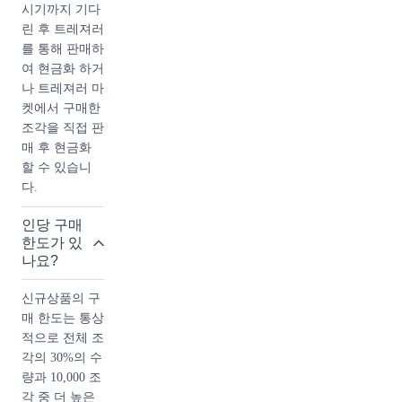
시기까지 기다
치가 변동적입
린 후 트레져러
니다.
를 통해 판매하
여 현금화 하거
인기도 스테디
나 트레져러 마
백은 샤넬의 대
켓에서 구매한
표적인 아이템
조각을 직접 판
중 하나로 오랫
매 후 현금화
동안 인기를 유
할 수 있습니
지하고 있습니
다.
다. 반면, 시즌
백은 매 시즌마
인당 구매
다 새로운 디자
한도가 있
인으로 출시되
나요?
기 때문에 트렌
디한 이미지를
신규상품의 구
가지고 있습니
매 한도는 통상
다.
적으로 전체 조
각의 30%의 수
량과 10,000 조
각 중 더 높은
코코 샤넬에 대