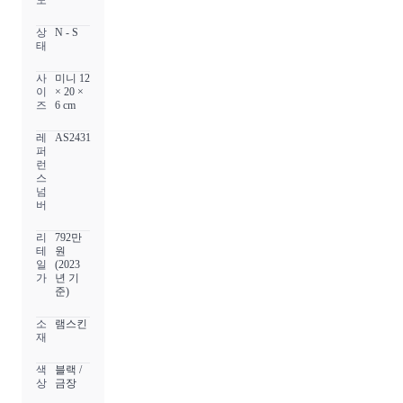
도
상
N - S
태
사
미니 12
이
× 20 ×
즈
6 cm
레
AS2431
퍼
런
스
넘
버
리
792만
테
원
일
(2023
가
년 기
준)
소
램스킨
재
색
블랙 /
상
금장