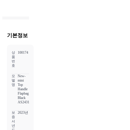
기본정보
상
100174
품
번
호
모
New-
델
mini
명
Top
Handle
Flapbag
Black
AS2431
보
2023년
증
서
년