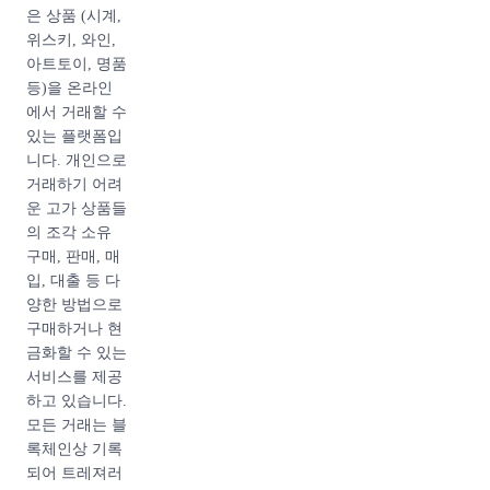
프리-컬렉션은
은 상품 (시계,
메인 컬렉션보
위스키, 와인,
다 일찍 발표되
아트토이, 명품
며, 주로 고객
등)을 온라인
들의 즉각적인
에서 거래할 수
반응을 보고 디
있는 플랫폼입
자인 개선 및
니다. 개인으로
보완하는 데 활
거래하기 어려
용되며 미니 컬
운 고가 상품들
렉션은 대개 특
의 조각 소유
정 테마나 컬
구매, 판매, 매
러, 소재 등을
입, 대출 등 다
중심으로 구성
양한 방법으로
되어 한정판으
구매하거나 현
로 제작됩니다.
금화할 수 있는
샤넬 시즌백은
서비스를 제공
한정판으로 제
하고 있습니다.
작되기 때문에
모든 거래는 블
수량이 한정적
록체인상 기록
이며, 수요가
되어 트레져러
높아 샤넬 매장