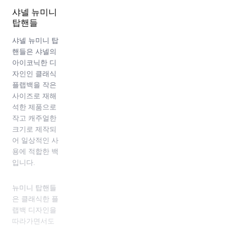
샤넬 뉴미니
탑핸들
샤넬 뉴미니 탑
핸들은 샤넬의
아이코닉한 디
자인인 클래식
플랩백을 작은
사이즈로 재해
석한 제품으로
작고 캐주얼한
크기로 제작되
어 일상적인 사
용에 적합한 백
입니다.
뉴미니 탑핸들
은 클래식한 플
랩백 디자인을
따라가면서도