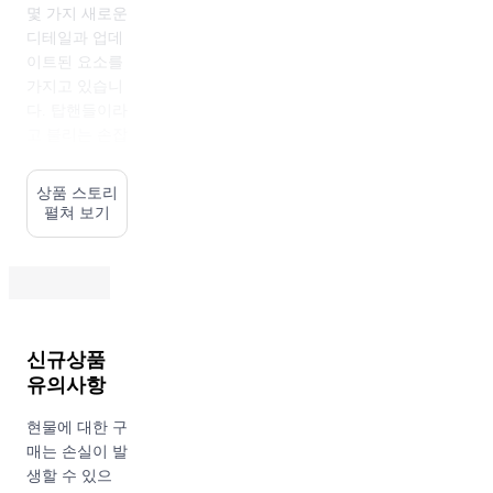
몇 가지 새로운
디테일과 업데
이트된 요소를
가지고 있습니
다. 탑핸들이라
고 불리는 손잡
이와 CC 로고
로 장식된 회전
상품 스토리
잠금 장치가 특
펼쳐 보기
징적입니다. 이
가방은 캐주얼
한 룩에도 잘
어울리면서도
세련된 느낌을
주는 제품으로,
신규상품
다양한 컬러와
유의사항
소재로 제작되
어 다양한 스타
현물에 대한 구
일과 상황에 맞
매는 손실이 발
게 조합할 수
생할 수 있으