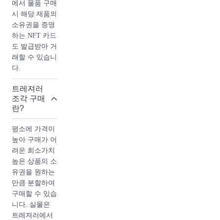
에서 물품 구매
에서 구하기 어
시 해당 제품의
려울 수도 있습
소유권을 증명
니다. 뿐만 아
하는 NFT 카드
니라, 매 시즌
도 발급받아 거
마다 새로운 디
래할 수 있습니
자인과 소재로
다.
제작되기 때문
에 샤넬 컬렉터
트레져러
나 패션 애호가
조각 구매
들 사이에서 인
란?
기가 높아, 한
정판으로 제작
평소에 가격이
된 제품은 시간
높아 구매가 어
이 지나도 가치
려운 희소가치
가 유지되거나
높은 상품의 소
상승하기도 합
유권을 원하는
니다. 샤넬에서
만큼 분할하여
스테디하게 매
구매할 수 있습
시즌마다 나오
니다. 실물은
는 제품 (클래
트레져러에서