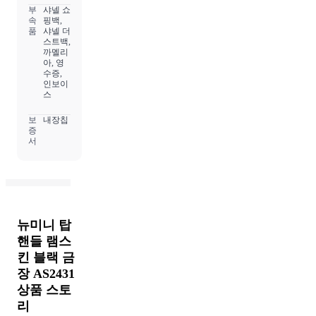
부
샤넬 쇼
속
핑백,
품
샤넬 더
스트백,
까멜리
아, 영
수증,
인보이
스
보
내장칩
증
서
뉴미니 탑
핸들 램스
킨 블랙 금
장 AS2431
상품 스토
리