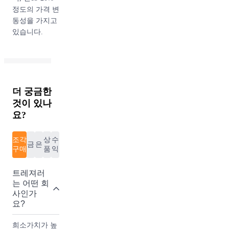
다. 일반적으로
정도의 가격 변
S/S (봄/여름)
동성을 가지고
과 F/W (가을/
있습니다.
겨울) 시즌으
로 나누어 매해
두 번의 대규모
컬렉션을 발표
합니다. 주요
더 궁금한
제품군으로는
것이 있나
의류, 가방, 액
요?
세서리, 신발
등이 있으며 디
조각
상
수
자이너의 스타
금
은
구매
품
익
일과 색채, 패
턴, 소재 등으
트레져러
로 구성됩니다.
는 어떤 회
샤넬은 프리-
사인가
컬렉션과 미니
요?
컬렉션을 발표
하기도 합니다.
희소가치가 높